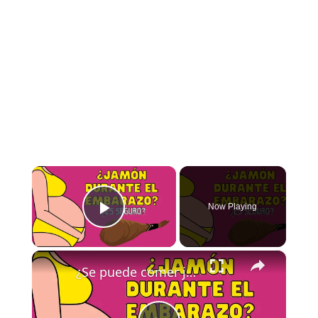
×
Now Playing
Play Video
×
¿Se puede comer jamón durante el embarazo? ¿Es seguro?