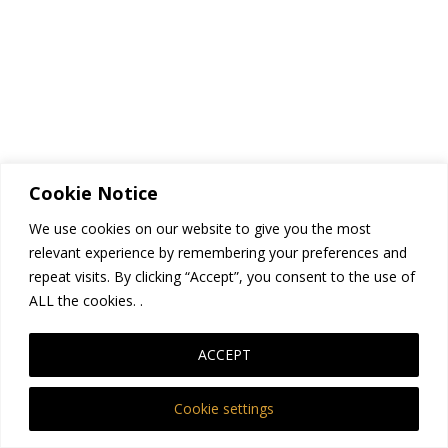
Cookie Notice
We use cookies on our website to give you the most
Tu información de
relevant experience by remembering your preferences and
repeat visits. By clicking “Accept”, you consent to the use of
contacto
ALL the cookies. .
ACCEPT
Información adicional
Cookie settings
Como visitante de esta página
Clubbabyshower.com
tienes los