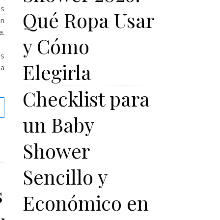
s
Qué Ropa Usar
n
.
y Cómo
s
Elegirla
na
Checklist para
un Baby
Shower
Sencillo y
s
Económico en