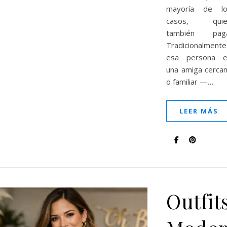
mayoría de lo
casos, quie
también paga
Tradicionalmente
esa persona e
una amiga cerca
o familiar —…
LEER MÁS
Outfit