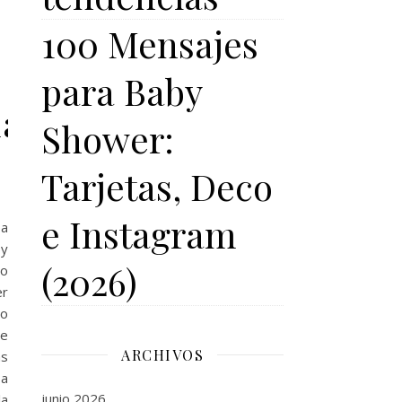
100 Mensajes
para Baby
la
Shower:
Tarjetas, Deco
e Instagram
pa
by
(2026)
o
r
ro
ue
ARCHIVOS
s
a
junio 2026
a