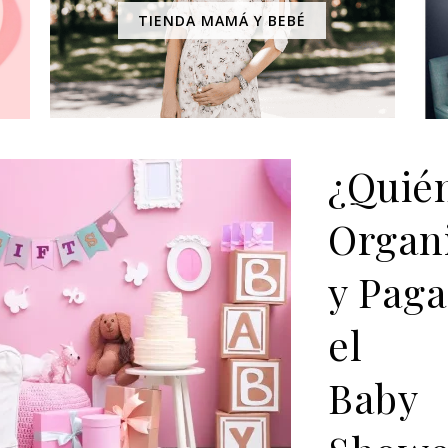
TIENDA MAMÁ Y BEBÉ
¿Quié
Organ
y Paga
el
Baby