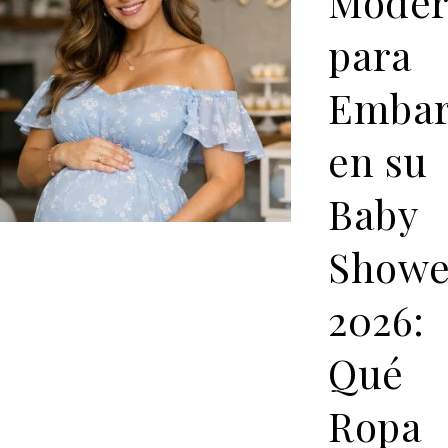
Moder
para
Embar
en su
Baby
Showe
2026:
Qué
Ropa