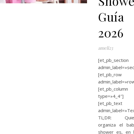
Showe
Guía
2026
ameli23
[et_pb_section
admin_label=»sec
[et_pb_row
admin_label=»ro
[et_pb_column
type=»4_4″]
[et_pb_text
admin_label=»Te
TL;DR: Quie
organiza el ba
shower es, en 