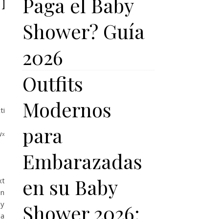
r?
Paga el Baby
Shower? Guía
2026
Outfits
Modernos
tion»]
para
w»]
Embarazadas
en su Baby
xt»]
n
by
Shower 2026:
la