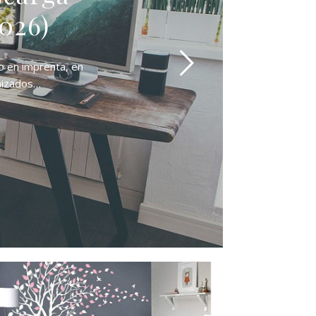
026)
o en imprenta, en
anizados…