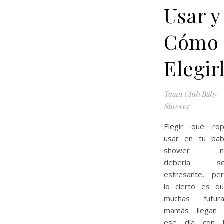
Usar y
Cómo
Elegir
Team Club Baby
Shower
Elegir qué ro
usar en tu ba
shower n
debería se
estresante, pe
lo cierto es q
muchas futura
mamás llegan 
ese día con l