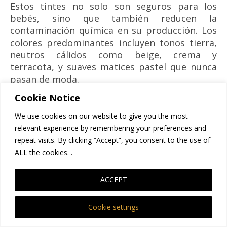
Estos tintes no solo son seguros para los
bebés, sino que también reducen la
contaminación química en su producción. Los
colores predominantes incluyen tonos tierra,
neutros cálidos como beige, crema y
terracota, y suaves matices pastel que nunca
pasan de moda.
Cookie Notice
We use cookies on our website to give you the most
Por qué elegir tintes naturales:
relevant experience by remembering your preferences and
repeat visits. By clicking “Accept”, you consent to the use of
Minimiza el riesgo de alergias en la piel.
ALL the cookies. .
Ayuda a reducir el impacto ambiental de la
industria textil.
Aporta un estilo moderno y atemporal a las
ACCEPT
prendas.
Cookie settings