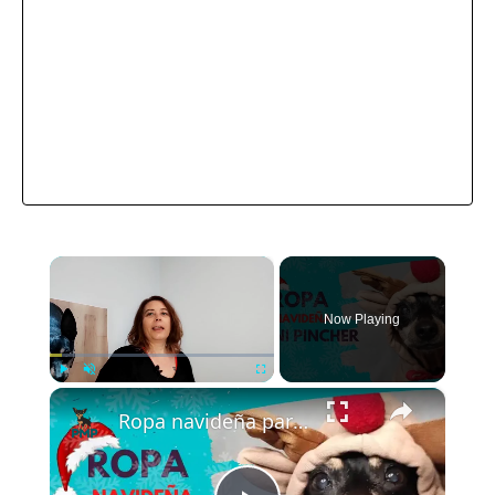
×
Now Playing
×
Play
Unmute
Fullscreen
Ropa navideña para perros 🐕