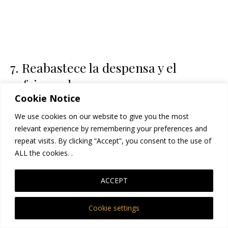
7. Reabastece la despensa y el
refrigerador
Cookie Notice
We use cookies on our website to give you the most
Haz una limpieza general y luego llena con
relevant experience by remembering your preferences and
alimentos prácticos y nutritivos:
repeat visits. By clicking “Accept”, you consent to the use of
ALL the cookies. .
Cereales, pastas, salsas, frutas y
verduras.
ACCEPT
Infusiones relajantes o agua de coco.
Snacks energéticos para noches de
Cookie settings
desvelo.